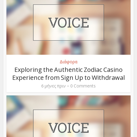
Διάφορα
Exploring the Authentic Zodiac Casino
Experience from Sign Up to Withdrawal
6 μήνες πριν
0 Comments