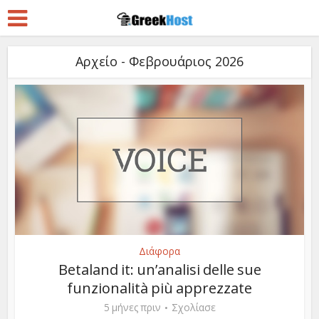
Αρχείο - Φεβρουάριος 2026
Διάφορα
Betaland it: un’analisi delle sue
funzionalità più apprezzate
5 μήνες πριν
Σχολίασε