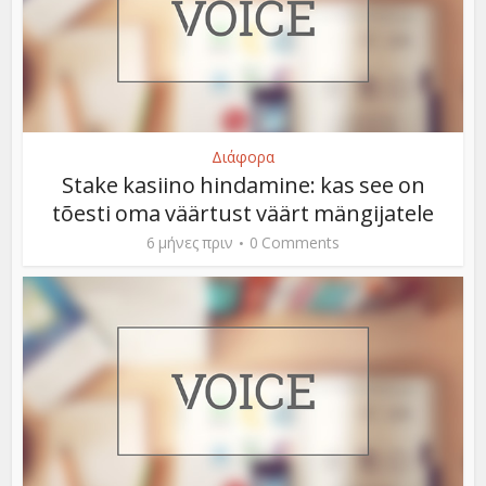
Διάφορα
Stake kasiino hindamine: kas see on
tõesti oma väärtust väärt mängijatele
6 μήνες πριν
0 Comments