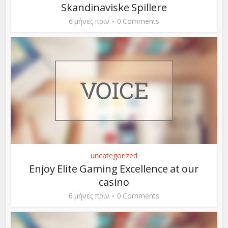
Skandinaviske Spillere
6 μήνες πριν
0 Comments
uncategorized
Enjoy Elite Gaming Excellence at our
casino
6 μήνες πριν
0 Comments