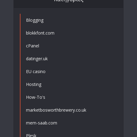
Blogging
blokkfont.com
cPanel
datinger.uk
EU casino
Hosting
How-To's
marketbosworthbrewery.co.uk
mem-saab.com
Plesk