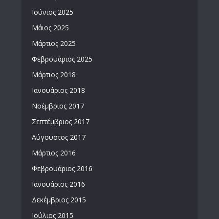
Ιούνιος 2025
Μάιος 2025
Μάρτιος 2025
Φεβρουάριος 2025
Μάρτιος 2018
Ιανουάριος 2018
Νοέμβριος 2017
Σεπτέμβριος 2017
Αύγουστος 2017
Μάρτιος 2016
Φεβρουάριος 2016
Ιανουάριος 2016
Δεκέμβριος 2015
Ιούλιος 2015