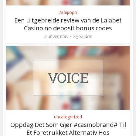
Διάφορα
Een uitgebreide review van de Lalabet
Casino no deposit bonus codes
6 μήνες πριν
Σχολίασε
uncategorized
Oppdag Det Som Gjør #casinobrand# Til
Et Foretrukket Alternativ Hos