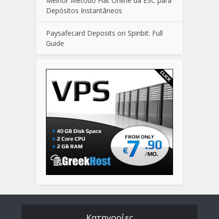
Melhor Método Fiat Online da ESC para
Depósitos Instantâneos
Paysafecard Deposits on Spinbit: Full
Guide
Kατηγορίες