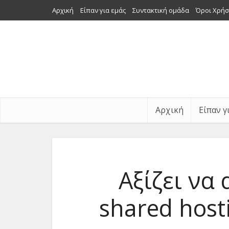
Αρχική
Είπαν για εμάς
Συντακτική ομάδα
Όροι Χρήσ
Αρχική
Είπαν γ
Αξίζει να
shared host