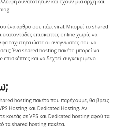
έλλειψη δυνατοτήτων και έχουν μια αρχή και
blog.
 ένα άρθρο σου πάει viral. Μπορεί το shared
ι εκατοντάδες επισκέπτες online χωρίς να
άλφα ταχύτητα ώστε οι αναγνώστες σου να
εις; Ένα shared hosting πακέτο μπορεί να
e επισκέπτες και να δεχτεί συγκεκριμένο
ω;
shared hosting πακέτα που παρέχουμε, θα βρεις
 VPS Hosting και Dedicated Hosting. Αν
τε κοιτάς σε VPS και Dedicated hosting αφού τα
ό τα shared hosting πακέτα.