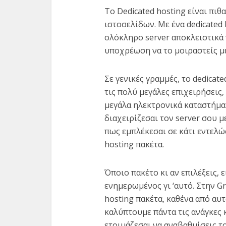
Το Dedicated hosting είναι πι
ιστοσελίδων. Με ένα dedicated 
ολόκληρο server αποκλειστικά γ
υποχρέωση να το μοιραστείς με
Σε γενικές γραμμές, το dedicat
τις πολύ μεγάλες επιχειρήσεις,
μεγάλα ηλεκτρονικά καταστήματ
διαχειρίζεσαι τον server σου μ
πως εμπλέκεσαι σε κάτι εντελώ
hosting πακέτα.
Όποιο πακέτο κι αν επιλέξεις, 
ενημερωμένος γι ‘αυτό. Στην 
hosting πακέτα, καθένα από αυ
καλύπτουμε πάντα τις ανάγκες κ
ετοιμάζεσαι να αναβαθμίσεις τ