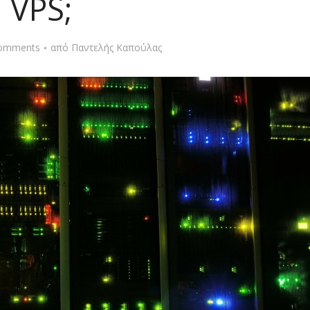
VPS;
omments
από
Παντελής Καπούλας