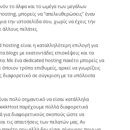
θανόν το άλφα και το ωμέγα των μεγάλων
hosting, μπορείς να “απελευθερώσεις” έναν
ια την ιστοσελίδα σου, χωρίς να έχεις την
 άλλους πελάτες.
ed hosting είναι η καταλληλότερη επιλογή για
 τα blogs με εκατοντάδες επισκέψεις και τα
α. Με ένα dedicated hosting πακέτο μπορείς να
ε όποιον τρόπο επιθυμείς, αρκεί να γνωρίζεις
ς διαφορετικό σε σύγκριση με τα υπόλοιπα
είναι πολύ σημαντικό να είσαι κατάλληλα
GreekHost παρέχουμε πολλά διαφορετικά
τά για διαφορετικούς σκοπούς ώστε να
αι τις απαιτήσεις των πελατών μας. Αν
ο πακέτο σου αλλά δεν είσαι σίγουρος ποιο να