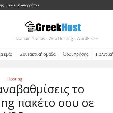
ης
Πολιτική Απορρήτου
Domain Names - Web Hosting - WordPress
ια εμάς
Συντακτική ομάδα
Όροι Χρήσης
Πολιτικ
Hosting
 αναβαθμίσεις το
ing πακέτο σου σε