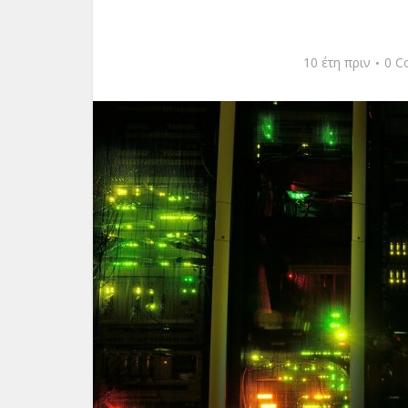
10 έτη πριν
0 C