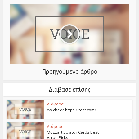
Προηγούμενο άρθρο
Διάβασε επίσης
Διάφορα
cw-check-https://test.com/
Διάφορα
Mozzart Scratch Cards Best
Value Picks