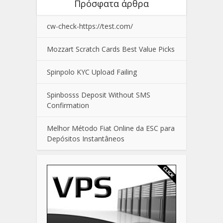
Πρόσφατα άρθρα
cw-check-https://test.com/
Mozzart Scratch Cards Best Value Picks
Spinpolo KYC Upload Failing
Spinbosss Deposit Without SMS
Confirmation
Melhor Método Fiat Online da ESC para
Depósitos Instantâneos