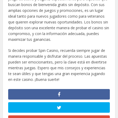
buscan bonos de bienvenida gratis sin depósito. Con sus
amplias opciones de juegos y promociones, es un lugar
ideal tanto para nuevos jugadores como para veteranos
que quieren explorar nuevas oportunidades. Los bonos sin
depósito son una excelente manera de probar el casino sin
compromiso, y con la información adecuada, puedes
maximizar tus ganancias.
Si decides probar Spin Casino, recuerda siempre jugar de
manera responsable y disfrutar del proceso. Las apuestas
pueden ser emocionantes, pero la clave está en divertirse
mientras juegas. Espero que mis consejos y experiencias
te sean útiles y que tengas una gran experiencia jugando
en este casino. ¡Buena suerte!