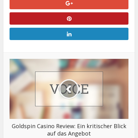
Goldspin Casino Review: Ein kritischer Blick
auf das Angebot