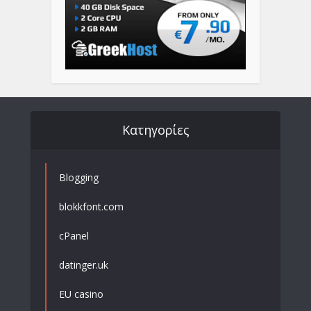
Kατηγορίες
Blogging
blokkfont.com
cPanel
datinger.uk
EU casino