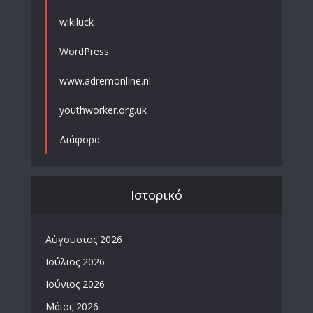
wikiluck
WordPress
www.adremonline.nl
youthworker.org.uk
Διάφορα
Ιστορικό
Αύγουστος 2026
Ιούλιος 2026
Ιούνιος 2026
Μάιος 2026