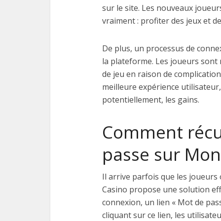
sur le site. Les nouveaux joueur
vraiment : profiter des jeux et
De plus, un processus de connex
la plateforme. Les joueurs sont
de jeu en raison de complicatio
meilleure expérience utilisateur
potentiellement, les gains.
Comment récu
passe sur Mon
Il arrive parfois que les joueur
Casino propose une solution eff
connexion, un lien « Mot de pas
cliquant sur ce lien, les utilisa