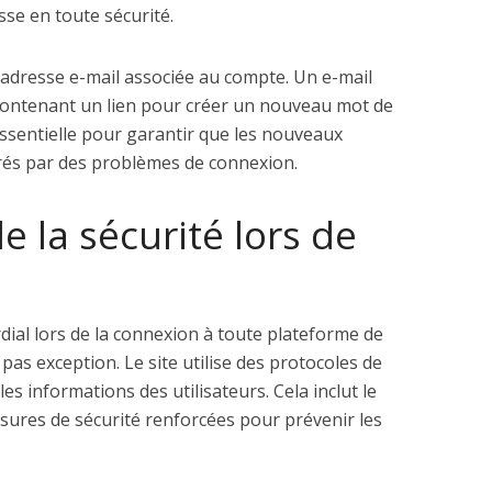
sse en toute sécurité.
l’adresse e-mail associée au compte. Un e-mail
, contenant un lien pour créer un nouveau mot de
essentielle pour garantir que les nouveaux
rés par des problèmes de connexion.
e la sécurité lors de
dial lors de la connexion à toute plateforme de
 pas exception. Le site utilise des protocoles de
s informations des utilisateurs. Cela inclut le
ures de sécurité renforcées pour prévenir les