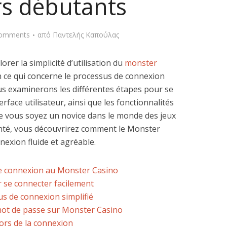
rs débutants
Comments
από
Παντελής Καπούλας
orer la simplicité d’utilisation du
monster
en ce qui concerne le processus de connexion
s examinerons les différentes étapes pour se
erface utilisateur, ainsi que les fonctionnalités
 Que vous soyez un novice dans le monde des jeux
nté, vous découvrirez comment le Monster
nexion fluide et agréable.
e connexion au Monster Casino
 se connecter facilement
s de connexion simplifié
ot de passe sur Monster Casino
lors de la connexion