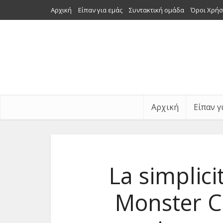
Αρχική
Είπαν για εμάς
Συντακτική ομάδα
Όροι Χρήσ
Αρχική
Είπαν γ
La simplici
Monster C