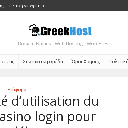
ης
Πολιτική Απορρήτου
Domain Names - Web Hosting - WordPress
ια εμάς
Συντακτική ομάδα
Όροι Χρήσης
Πολιτικ
Διάφορα
té d’utilisation du
asino login pour