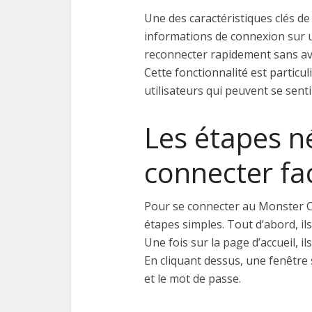
Une des caractéristiques clés de
informations de connexion sur u
reconnecter rapidement sans avoi
Cette fonctionnalité est partic
utilisateurs qui peuvent se sent
Les étapes n
connecter fa
Pour se connecter au Monster Ca
étapes simples. Tout d’abord, ils 
Une fois sur la page d’accueil, 
En cliquant dessus, une fenêtre s
et le mot de passe.