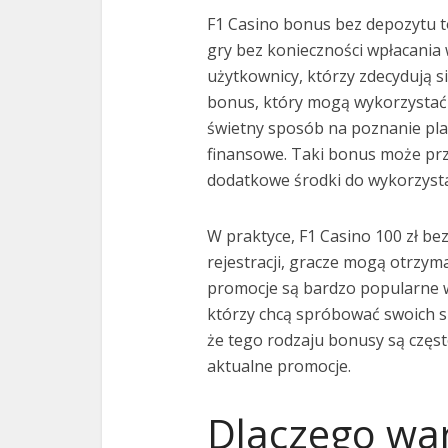
F1 Casino bonus bez depozytu t
gry bez konieczności wpłacania 
użytkownicy, którzy zdecydują si
bonus, który mogą wykorzystać d
świetny sposób na poznanie platf
finansowe. Taki bonus może pr
dodatkowe środki do wykorzysta
W praktyce, F1 Casino 100 zł b
rejestracji, gracze mogą otrzym
promocje są bardzo popularne w
którzy chcą spróbować swoich si
że tego rodzaju bonusy są częst
aktualne promocje.
Dlaczego war