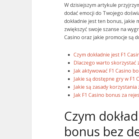
W dzisiejszym artykule przyjrzym
dodać emocji do Twojego doświ
dokładnie jest ten bonus, jakie 
zwiększyć swoje szanse na wygra
Casino oraz jakie promocje są d
Czym dokładnie jest F1 Cas
Dlaczego warto skorzystać 
Jak aktywować F1 Casino bo
Jakie są dostępne gry w F1
Jakie są zasady korzystania
Jak F1 Casino bonus za reje
Czym dokładn
bonus bez d