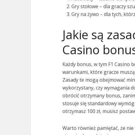
Gry stołowe – dla graczy sz
Gry na żywo – dla tych, któ
Jakie są zasa
Casino bonu
Każdy bonus, w tym F1 Casino bo
warunkami, które gracze muszą s
Zasady te mogą obejmować mini
wykorzystany, czy wymagania dot
obrócić otrzymany bonus, zanim
stosuje się standardowy wymóg o
otrzymasz 100 zł, musisz postaw
Warto również pamiętać, że nie 