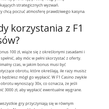
ukających strategicznych wyzwań.
rzy chcą poczuć atmosferę prawdziwego kasyna.
dy korzystania z F1
sów?
nus 100 zł, wiąże się z określonymi zasadami i
pełnić, aby móc w pełni skorzystać z oferty.
malny czas, w jakim bonus musi być
yczące obrotu, które określają, ile razy musisz
 będziesz mógł go wypłacić. W F1 Casino zwykle
brotu wynoszący 30x, co oznacza, że jeśli
ić 3000 zł, aby wypłacić ewentualne wygrane.
wszystkie gry przyczyniają się w równym