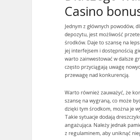
Casino bonu
Jednym z głównych powodów, dl
depozytu, jest możliwość przet
środków. Daje to szansę na leps
jej interfejsem i dostępnością g
warto zainwestować w dalsze gr
często przyciągają uwagę nowyc
przewagę nad konkurencją.
Warto również zauważyć, że kor
szansę na wygraną, co może być 
dzięki tym środkom, można je wy
Takie sytuacje dodają dreszczyku
angażująca. Należy jednak pami
z regulaminem, aby uniknąć nie