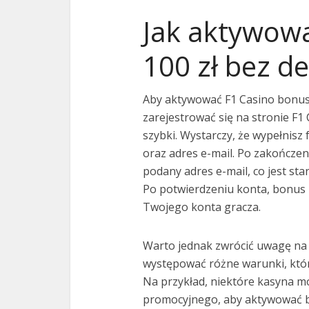
Jak aktywow
100 zł bez d
Aby aktywować F1 Casino bonus 
zarejestrować się na stronie F1 C
szybki. Wystarczy, że wypełnis
oraz adres e-mail. Po zakończen
podany adres e-mail, co jest st
Po potwierdzeniu konta, bonus 
Twojego konta gracza.
Warto jednak zwrócić uwagę na
występować różne warunki, któr
Na przykład, niektóre kasyna 
promocyjnego, aby aktywować b