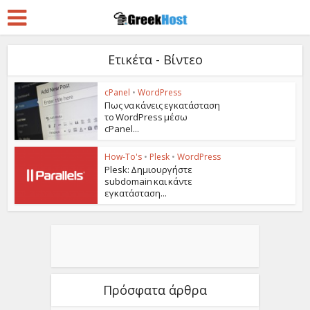
Ετικέτα - Βίντεο
cPanel
•
WordPress
Πως να κάνεις εγκατάσταση
το WordPress μέσω
cPanel...
How-To's
•
Plesk
•
WordPress
Plesk: Δημιουργήστε
subdomain και κάντε
εγκατάσταση...
Πρόσφατα άρθρα