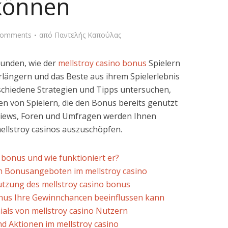
können
Comments
από
Παντελής Καπούλας
kunden, wie der
mellstroy casino bonus
Spielern
erlängern und das Beste aus ihrem Spielerlebnis
chiedene Strategien und Tipps untersuchen,
n von Spielern, die den Bonus bereits genutzt
rviews, Foren und Umfragen werden Ihnen
mellstroy casinos auszuschöpfen.
o bonus und wie funktioniert er?
n Bonusangeboten im mellstroy casino
utzung des mellstroy casino bonus
onus Ihre Gewinnchancen beeinflussen kann
ials von mellstroy casino Nutzern
d Aktionen im mellstroy casino