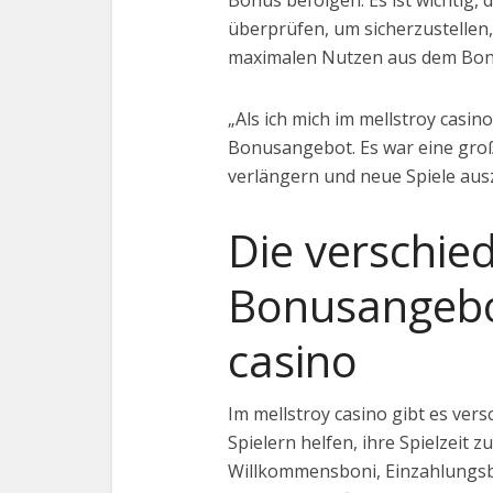
Bonus befolgen. Es ist wichtig,
überprüfen, um sicherzustellen,
maximalen Nutzen aus dem Bonu
„Als ich mich im mellstroy casi
Bonusangebot. Es war eine großa
verlängern und neue Spiele aus
Die verschie
Bonusangebo
casino
Im mellstroy casino gibt es ve
Spielern helfen, ihre Spielzeit 
Willkommensboni, Einzahlungsbon