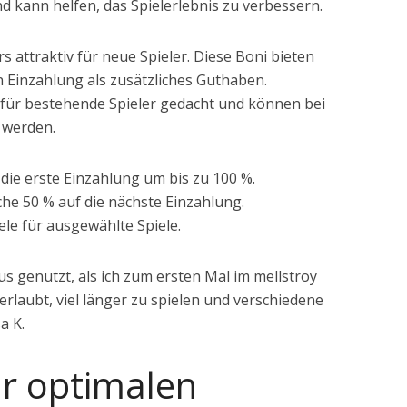
nd kann helfen, das Spielerlebnis zu verbessern.
attraktiv für neue Spieler. Diese Boni bieten
n Einzahlung als zusätzliches Guthaben.
für bestehende Spieler gedacht und können bei
 werden.
ie erste Einzahlung um bis zu 100 %.
he 50 % auf die nächste Einzahlung.
iele für ausgewählte Spiele.
 genutzt, als ich zum ersten Mal im mellstroy
 erlaubt, viel länger zu spielen und verschiedene
a K.
ur optimalen