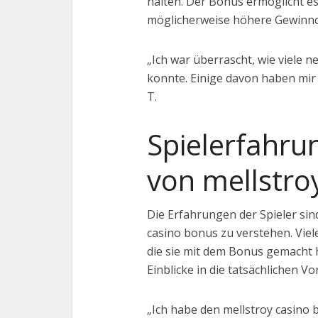
halten. Der Bonus ermöglicht es
möglicherweise höhere Gewinnc
„Ich war überrascht, wie viele 
konnte. Einige davon haben mir
T.
Spielerfahru
von mellstro
Die Erfahrungen der Spieler sin
casino bonus zu verstehen. Viel
die sie mit dem Bonus gemacht 
Einblicke in die tatsächlichen Vo
„Ich habe den mellstroy casino