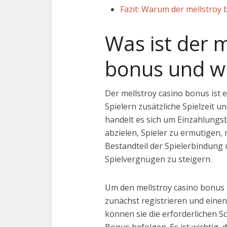
Fazit: Warum der mellstroy 
Was ist der m
bonus und wi
Der mellstroy casino bonus ist
Spielern zusätzliche Spielzeit u
handelt es sich um Einzahlungsb
abzielen, Spieler zu ermutigen, 
Bestandteil der Spielerbindung 
Spielvergnügen zu steigern.
Um den mellstroy casino bonus 
zunächst registrieren und eine
können sie die erforderlichen S