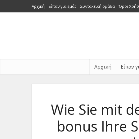
Αρχική
Είπαν για εμάς
Συντακτική ομάδα
Όροι Χρήσ
Αρχική
Είπαν γ
Wie Sie mit d
bonus Ihre S