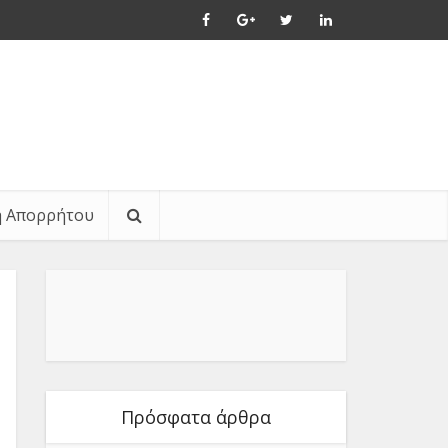
ή Απορρήτου
Πρόσφατα άρθρα