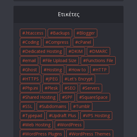
Ετικέτες
.htaccess
Backups
Blogger
Coding
Compress
cPanel
Dedicated Hosting
DKIM
DMARC
email
File Upload Size
Functions File
Ghost
Hosting
How to
HTTP
HTTPS
JPEG
Let's Encrypt
Php.ini
Plesk
SEO
Servers
Shared Hosting
SPF
SquareSpace
SSL
Subdomains
Tumblr
Typepad
Updraft Plus
VPS Hosting
Web Hosting
WordPress
WordPress Plugins
WordPress Themes