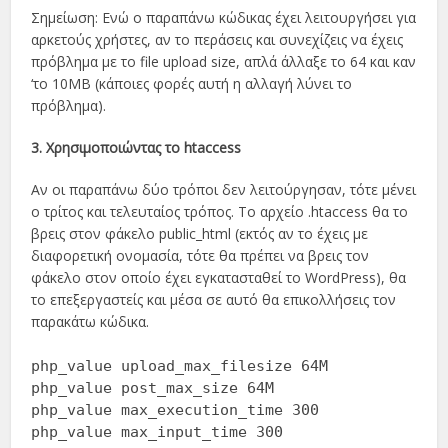
Σημείωση: Ενώ ο παραπάνω κώδικας έχει λειτουργήσει για
αρκετούς χρήστες, αν το περάσεις και συνεχίζεις να έχεις
πρόβλημα με το file upload size, απλά άλλαξε το 64 και καν
‘το 10MB (κάποιες φορές αυτή η αλλαγή λύνει το
πρόβλημα).
3. Χρησιμοποιώντας το htaccess
Αν οι παραπάνω δύο τρόποι δεν λειτούργησαν, τότε μένει
ο τρίτος και τελευταίος τρόπος. Το αρχείο .htaccess θα το
βρεις στον φάκελο public_html (εκτός αν το έχεις με
διαφορετική ονομασία, τότε θα πρέπει να βρεις τον
φάκελο στον οποίο έχει εγκατασταθεί το WordPress), θα
το επεξεργαστείς και μέσα σε αυτό θα επικολλήσεις τον
παρακάτω κώδικα.
php_value upload_max_filesize 64M
php_value post_max_size 64M
php_value max_execution_time 300
php_value max_input_time 300