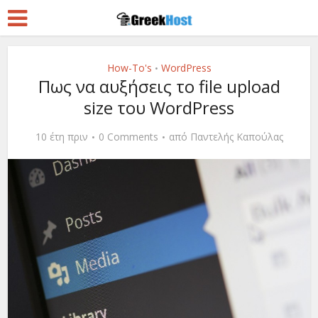
How-To's
WordPress
•
Πως να αυξήσεις το file upload
size του WordPress
10 έτη πριν
0 Comments
από
Παντελής Καπούλας