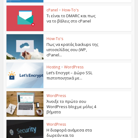
cPanel
•
How-To's
Τι είναι το DMARC και πως
να το βάλεις στο cPanel
How-To's
Πως να κρατάς backups της
ιστοσελίδας σου (WP,
cPanel...
Hosting
•
WordPress
Let’s Encrypt – Δώρο SSL
πιστοποιητικά με...
WordPress
Άνοιξε το πρώτο σου
WordPress blog με μόλις 4
βήματα
WordPress
Η διαφορά ανάμεσα στα
δωρεάν και τα